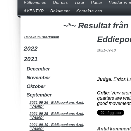
Välkommen
Om oss
Tikar
Hanar
Hundar vi 
ÄVENTYR
Dokument
Kontakta oss
~*~ Resultat från
Eddiepo
Tillbaka till startsidan
2022
2021-09-18
2021
December
November
Judge
: Erdos L
Oktober
Critic
: Very pro
September
quarters are we
2021-09-26
-
Eddieponkens Azel,
good movement.
"VÄNIÖ"
2021-09-25
-
Eddieponkens Azel,
"VÄINÖ"
2021-09-19
-
Eddieponkens Azel,
Antal komment
"VÄINÖ"